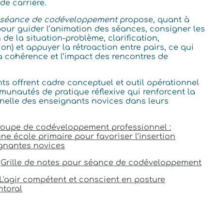
e carrière.
r séance de codéveloppement
propose, quant à
é pour guider l’animation des séances, consigner les
 de la situation‑problème, clarification,
on) et appuyer la rétroaction entre pairs, ce qui
 la cohérence et l’impact des rencontres de
s offrent cadre conceptuel et outil opérationnel
unautés de pratique réflexive qui renforcent la
elle des enseignants novices dans leurs
roupe de codéveloppement professionnel :
e école primaire pour favoriser l’insertion
ignantes novices
Grille de notes pour séance de codéveloppement
L'agir compétent et conscient en posture
toral