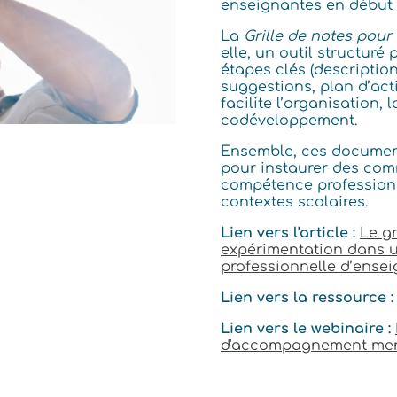
enseignantes en début d
La
Grille de notes pou
elle, un outil structur
étapes clés (description
suggestions, plan d’acti
facilite l’organisation,
codéveloppement.
Ensemble, ces document
pour instaurer des comm
compétence professionn
contextes scolaires.
Lien vers l'article :
Le g
expérimentation dans un
professionnelle d’ense
Lien vers la ressource :
Lien vers le webinaire :
d'accompagnement men