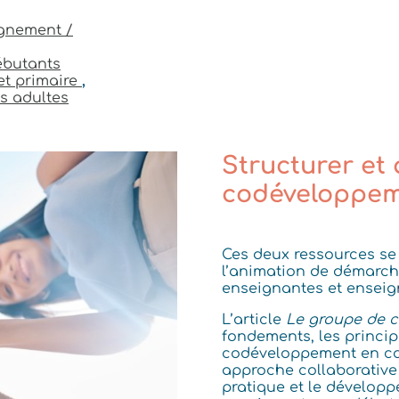
nement /
ébutants
et primaire
,
s adultes
Structurer et
codéveloppem
Ces deux ressources se
l’animation de démarc
enseignantes et enseig
L’article
Le groupe de 
fondements, les princip
codéveloppement en con
approche collaborative f
pratique et le dévelop