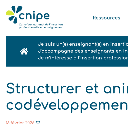
Ressources
Je suis un(e) enseignant(e) en insert
J'accompagne des enseignants en ins
Je m'intéresse à l'insertion professi
Structurer et an
codéveloppement
16 février 2026