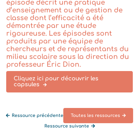
épisode décrit une pratique
d’enseignement ou de gestion de
classe dont l’efficacité a été
démontrée par une étude
rigoureuse. Les épisodes sont
produits par une équipe de
chercheurs et de représentants du
milieu scolaire sous la direction du
professeur Éric Dion.
Cliquez ici pour découvrir les
capsules
Ressource précédente
Toutes les ressources
Ressource suivante
Retourner à la liste des ressources