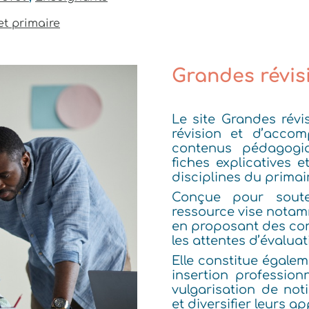
et primaire
Grandes révis
Le site Grandes rév
révision et d’accom
contenus pédagogi
fiches explicatives e
disciplines du primai
Conçue pour souten
ressource vise notam
en proposant des con
les attentes d’évaluat
Elle constitue égalem
insertion professio
vulgarisation de not
et diversifier leurs 