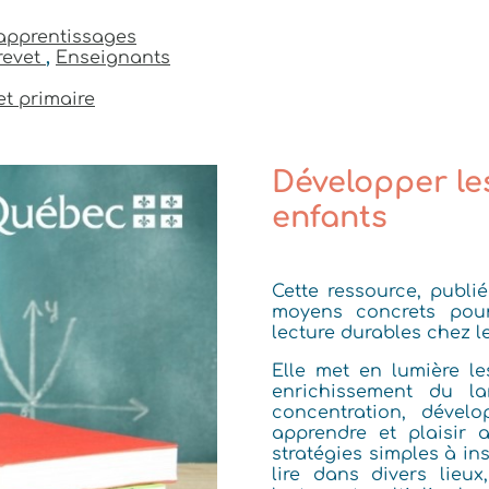
apprentissages
revet
,
Enseignants
et primaire
Développer le
enfants
Cette ressource, publ
moyens concrets pou
lecture durables chez le
Elle met en lumière l
enrichissement du l
concentration, dével
apprendre et plaisir 
stratégies simples à in
lire dans divers lieu