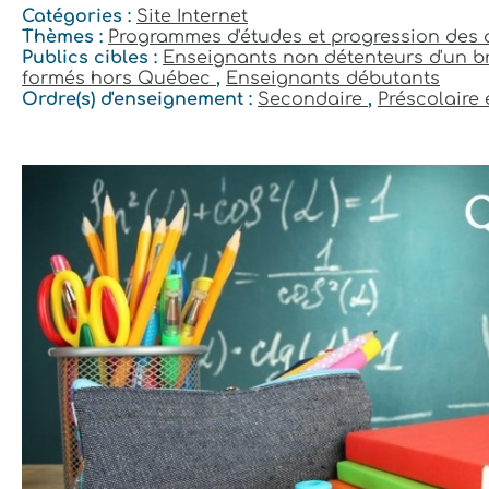
Catégories :
Site Internet
Thèmes :
Programmes d'études et progression des 
Publics cibles :
Enseignants non détenteurs d'un b
formés hors Québec
,
Enseignants débutants
Ordre(s) d'enseignement :
Secondaire
,
Préscolaire 