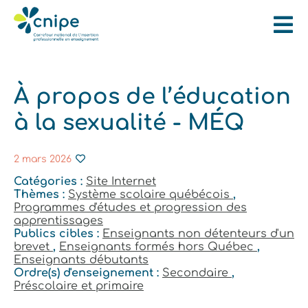
À propos de l’éducation
à la sexualité - MÉQ
2 mars 2026
Catégories :
Site Internet
Thèmes :
Système scolaire québécois
,
Programmes d'études et progression des
apprentissages
Publics cibles :
Enseignants non détenteurs d'un
brevet
,
Enseignants formés hors Québec
,
Enseignants débutants
Ordre(s) d'enseignement :
Secondaire
,
Préscolaire et primaire