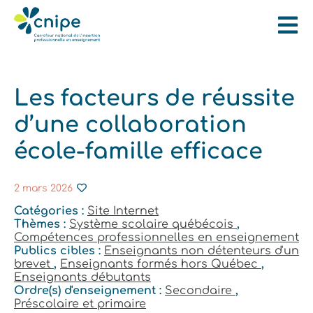
Les facteurs de réussite
d’une collaboration
école‑famille efficace
2 mars 2026
Catégories :
Site Internet
Thèmes :
Système scolaire québécois
,
Compétences professionnelles en enseignement
Publics cibles :
Enseignants non détenteurs d'un
brevet
,
Enseignants formés hors Québec
,
Enseignants débutants
Ordre(s) d'enseignement :
Secondaire
,
Préscolaire et primaire