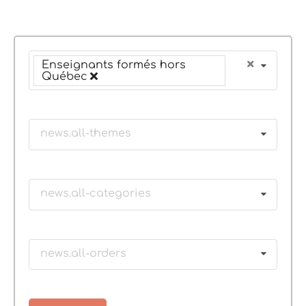
Enseignants formés hors
Québec
news.all-themes
news.all-categories
news.all-orders