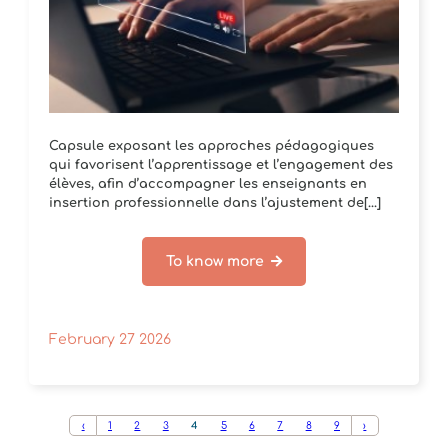
Capsule exposant les approches pédagogiques
qui favorisent l’apprentissage et l’engagement des
élèves, afin d’accompagner les enseignants en
insertion professionnelle dans l’ajustement de[...]
To know more
February 27 2026
‹
1
2
3
4
5
6
7
8
9
›