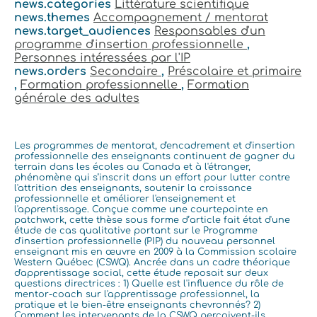
news.categories
Littérature scientifique
news.themes
Accompagnement / mentorat
news.target_audiences
Responsables d'un
programme d'insertion professionnelle
,
Personnes intéressées par l'IP
news.orders
Secondaire
,
Préscolaire et primaire
,
Formation professionnelle
,
Formation
générale des adultes
Les programmes de mentorat, d'encadrement et d'insertion
professionnelle des enseignants continuent de gagner du
terrain dans les écoles au Canada et à l'étranger,
phénomène qui s’inscrit dans un effort pour lutter contre
l'attrition des enseignants, soutenir la croissance
professionnelle et améliorer l'enseignement et
l'apprentissage. Conçue comme une courtepointe en
patchwork, cette thèse sous forme d’article fait état d'une
étude de cas qualitative portant sur le Programme
d'insertion professionnelle (PIP) du nouveau personnel
enseignant mis en œuvre en 2009 à la Commission scolaire
Western Québec (CSWQ). Ancrée dans un cadre théorique
d'apprentissage social, cette étude reposait sur deux
questions directrices : 1) Quelle est l'influence du rôle de
mentor-coach sur l'apprentissage professionnel, la
pratique et le bien-être enseignants chevronnés? 2)
Comment les intervenants de la CSWQ perçoivent-ils