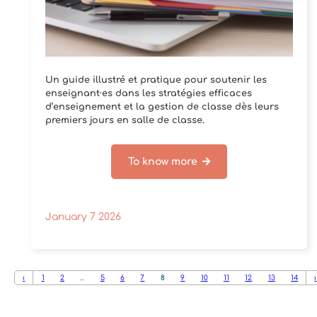
Un guide illustré et pratique pour soutenir les
enseignant·es dans les stratégies efficaces
d’enseignement et la gestion de classe dès leurs
premiers jours en salle de classe.
To know more
January 7 2026
‹
1
2
...
5
6
7
8
9
10
11
12
13
14
›